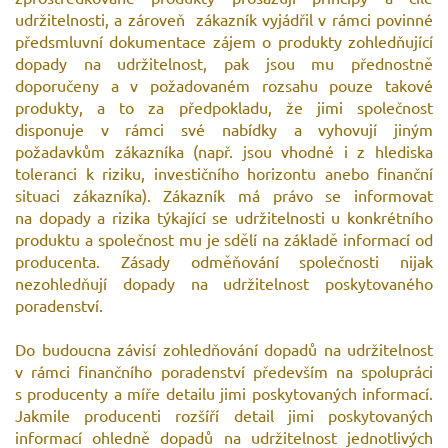
udržitelnosti, a zároveň zákazník vyjádřil v rámci povinné
předsmluvní dokumentace zájem o produkty zohledňující
dopady na udržitelnost, pak jsou mu přednostně
doporučeny a v požadovaném rozsahu pouze takové
produkty, a to za předpokladu, že jimi společnost
disponuje v rámci své nabídky a vyhovují jiným
požadavkům zákazníka (např. jsou vhodné i z hlediska
toleranci k riziku, investičního horizontu anebo finanční
situaci zákazníka). Zákazník má právo se informovat
na dopady a rizika týkající se udržitelnosti u konkrétního
produktu a společnost mu je sdělí na základě informací od
producenta. Zásady odměňování společnosti nijak
nezohledňují dopady na udržitelnost poskytovaného
poradenství.
Do budoucna závisí zohledňování dopadů na udržitelnost
v rámci finančního poradenství především na spolupráci
s producenty a míře detailu jimi poskytovaných informací.
Jakmile producenti rozšíří detail jimi poskytovaných
informací ohledně dopadů na udržitelnost jednotlivých