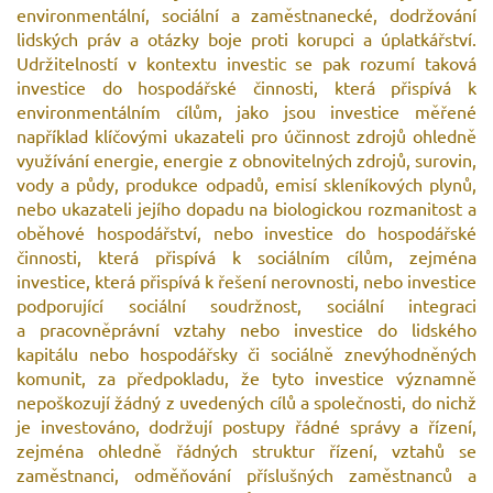
environmentální, sociální a zaměstnanecké, dodržování
lidských práv a otázky boje proti korupci a úplatkářství.
Udržitelností v kontextu investic se pak rozumí taková
investice do hospodářské činnosti, která přispívá k
environmentálním cílům, jako jsou investice měřené
například klíčovými ukazateli pro účinnost zdrojů ohledně
využívání energie, energie z obnovitelných zdrojů, surovin,
vody a půdy, produkce odpadů, emisí skleníkových plynů,
nebo ukazateli jejího dopadu na biologickou rozmanitost a
oběhové hospodářství, nebo investice do hospodářské
činnosti, která přispívá k sociálním cílům, zejména
investice, která přispívá k řešení nerovnosti, nebo investice
podporující sociální soudržnost, sociální integraci
a pracovněprávní vztahy nebo investice do lidského
kapitálu nebo hospodářsky či sociálně znevýhodněných
komunit, za předpokladu, že tyto investice významně
nepoškozují žádný z uvedených cílů a společnosti, do nichž
je investováno, dodržují postupy řádné správy a řízení,
zejména ohledně řádných struktur řízení, vztahů se
zaměstnanci, odměňování příslušných zaměstnanců a