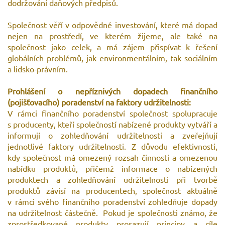
dodržování daňových předpisů.
Společnost věří v odpovědné investování, které má dopad
nejen na prostředí, ve kterém žijeme, ale také na
společnost jako celek, a má zájem přispívat k řešení
globálních problémů, jak environmentálním, tak sociálním
a lidsko-právním.
Prohlášení o nepříznivých dopadech finančního
(pojišťovacího) poradenství na faktory udržitelnosti:
V rámci finančního poradenství společnost spolupracuje
s producenty, kteří společností nabízené produkty vytváří a
informují o zohledňování udržitelnosti a zveřejňují
jednotlivé faktory udržitelnosti. Z důvodu efektivnosti,
kdy společnost má omezený rozsah činnosti a omezenou
nabídku produktů, přičemž informace o nabízených
produktech a zohledňování udržitelnosti při tvorbě
produktů závisí na producentech, společnost aktuálně
v rámci svého finančního poradenství zohledňuje dopady
na udržitelnost částečně. Pokud je společnosti známo, že
zprostředkované produkty prosazují principy a cíle