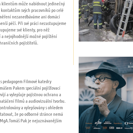
ým klientům může nabídnout jedinečný
m kontaktům svých pracovníků po celé
aměření nezanedbáváme ani domácí
emenší péčí. Při své práci nezastupujeme
tupujeme své klienty, pro něž
 a nejvýhodnější možné pojištění
hraničních pojistitelů.
ci s pedagogem Filmové katedry
ášem Pakem speciální pojišťovací
yvíjí a vylepšuje pojistnou ochranu a
natáčení filmů a audiovizuální tvorbu.
ontrolovány a vylepšovány s ohledem
statovat, že po odborné stránce nemá
 a MgA.Tomáš Pak je nejuznávanějším