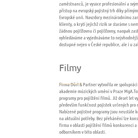
zaměstnanců, je vysoce profesionální a sv
přístup na evropský pojistný trh díky přímý
Evropské unii. Navzdory mezinárodnímu z
klienty, o krytí jejichž rizik se staráme s n
žádnou pojišťovnu či pojišťovny, naopak zas
vyhledáváme a vyjednáváme to nejvhodnější
dostupné nejen v České republice, ale i u za
Filmy
Firma Dürl & Partner vytvořila ve spoluprá
akademie múzických umění v Praze MgA.Tom
programy pro pojištění filmů. Již deset let v
především funkčnost pojistek určených pro 
Nabízené pojistné programy jsou neustále k
na aktuální potřeby. Bez přehánění lze kon
firma v oblasti pojištění filmů konkurenci
odborníkem v této oblasti.