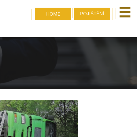

HOME
POJIŠTĚNÍ