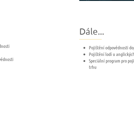
Dále...
dnosti
Pojištění odpovědnosti d
Pojištění lodí u anglických
vědnosti
Speciální program pro poji
trhu