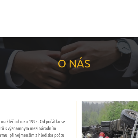
O NÁS
í makléř od roku 1995. Od počátku se
jektů s významným mezinárodním
firmu, přinejmenším z hlediska počtu